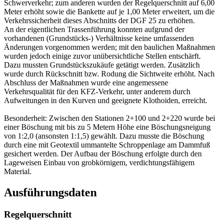
Schwerverkehr; zum anderen wurden der Regelquerschnitt auf 6,00
Meter erhöht sowie die Bankette auf je 1,00 Meter erweitert, um die
Verkehrssicherheit dieses Abschnitts der DGF 25 zu erhöhen.
An der eigentlichen Trassenführung konnten aufgrund der
vorhandenen (Grundstücks-) Verhältnisse keine umfassenden
Änderungen vorgenommen werden; mit den baulichen Maßnahmen
wurden jedoch einige zuvor unübersichtliche Stellen entschärft.
Dazu mussten Grundstückszukäufe getätigt werden. Zusätzlich
wurde durch Rückschnitt bzw. Rodung die Sichtweite erhöht. Nach
Abschluss der Maßnahmen wurde eine angemessene
Verkehrsqualität für den KFZ-Verkehr, unter anderem durch
Aufweitungen in den Kurven und geeignete Klothoiden, erreicht.
Besonderheit: Zwischen den Stationen 2+100 und 2+220 wurde bei
einer Böschung mit bis zu 5 Metern Höhe eine Böschungsneigung
von 1:2,0 (ansonsten 1:1,5) gewählt. Dazu musste die Böschung
durch eine mit Geotextil ummantelte Schroppenlage am Dammfuß
gesichert werden. Der Aufbau der Böschung erfolgte durch den
Lageweisen Einbau von grobkörnigem, verdichtungsfähigem
Material.
Ausführungsdaten
Regelquerschnitt