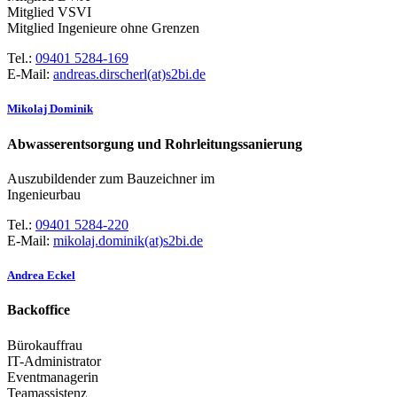
Mitglied VSVI
Mitglied Ingenieure ohne Grenzen
Tel.:
09401 5284-169
E-Mail:
andreas.dirscherl(at)s2bi.de
Mikolaj Dominik
Abwasserentsorgung und Rohrleitungssanierung
Auszubildender zum Bauzeichner im
Ingenieurbau
Tel.:
09401 5284-220
E-Mail:
mikolaj.dominik(at)s2bi.de
Andrea Eckel
Backoffice
Bürokauffrau
IT-Administrator
Eventmanagerin
Teamassistenz