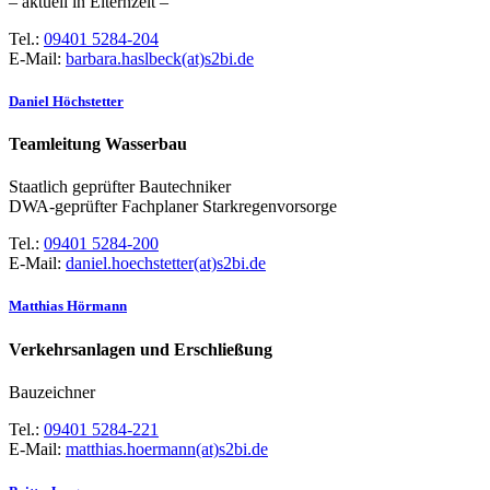
– aktuell in Elternzeit –
Tel.:
09401 5284-204
E-Mail:
barbara.haslbeck(at)s2bi.de
Daniel Höchstetter
Teamleitung Wasserbau
Staatlich geprüfter Bautechniker
DWA-geprüfter Fachplaner Starkregenvorsorge
Tel.:
09401 5284-200
E-Mail:
daniel.hoechstetter(at)s2bi.de
Matthias Hörmann
Verkehrsanlagen und Erschließung
Bauzeichner
Tel.:
09401 5284-221
E-Mail:
matthias.hoermann(at)s2bi.de