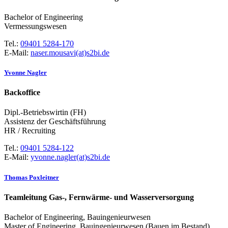
Bachelor of Engineering
Vermessungswesen
Tel.:
09401 5284-170
E-Mail:
naser.mousavi(at)s2bi.de
Yvonne Nagler
Backoffice
Dipl.-Betriebswirtin (FH)
Assistenz der Geschäftsführung
HR / Recruiting
Tel.:
09401 5284-122
E-Mail:
yvonne.nagler(at)s2bi.de
Thomas Poxleitner
Teamleitung Gas-, Fernwärme- und Wasserversorgung
Bachelor of Engineering, Bauingenieurwesen
Master of Engineering, Bauingenieurwesen (Bauen im Bestand)