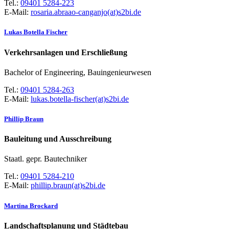
Tel.:
09401 5284-223
E-Mail:
rosaria.abraao-canganjo(at)s2bi.de
Lukas Botella Fischer
Verkehrsanlagen und Erschließung
Bachelor of Engineering, Bauingenieurwesen
Tel.:
09401 5284-263
E-Mail:
lukas.botella-fischer(at)s2bi.de
Phillip Braun
Bauleitung und Ausschreibung
Staatl. gepr. Bautechniker
Tel.:
09401 5284-210
E-Mail:
phillip.braun(at)s2bi.de
Martina Brockard
Landschaftsplanung und Städtebau