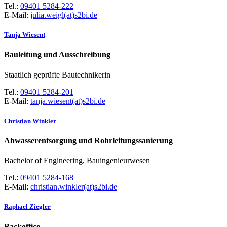
Tel.:
09401 5284-222
E-Mail:
julia.weigl(at)s2bi.de
Tanja Wiesent
Bauleitung und Ausschreibung
Staatlich geprüfte Bautechnikerin
Tel.:
09401 5284-201
E-Mail:
tanja.wiesent(at)s2bi.de
Christian Winkler
Abwasserentsorgung und Rohrleitungssanierung
Bachelor of Engineering, Bauingenieurwesen
Tel.:
09401 5284-168
E-Mail:
christian.winkler(at)s2bi.de
Raphael Ziegler
Backoffice